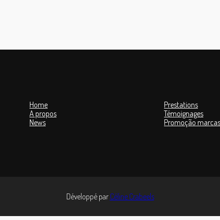
Home
Prestations
A propos
Témoignages
News
Promoção marcas
Développé par
Céline Crabeels