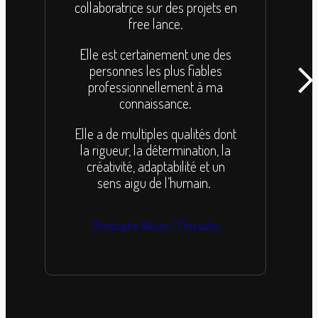
Man
collaboratrice sur des projets en
mè
free lance.
vou
Elle est certainement une des
qu
personnes les plus fiables
min
professionnellement à ma
connaissance.
Elle a de multiples qualités dont
Je 
la rigueur, la détermination, la
de 
créativité, adaptabilité et un
mes
sens aigu de l’humain.
Christophe Allouis / Chrysalus