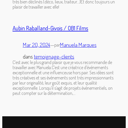
très bien déclinés (déco, lieux, traiteur…)Et donc toujours un
plaisir de travailler avec elle!
Aubin Raballand-Givois / OB1 Films
Mar 20, 2024
—
Manuela Marques
par
dans
temoignage-clients
C’est avec le plus grand plaisir que je vous recommande de
travailler avec Manuela.C’est une créatrice d’événements
exceptionnelle et une influenceuse hors pair. Ses idées sont
très créatives et ses événements sont très impressionnants
par leur originalité, leur goût exquis, et leur qualité
exceptionnelle. Lorsqu’il s’agit de projets événementiels, on
peut compter sur la détermination,…